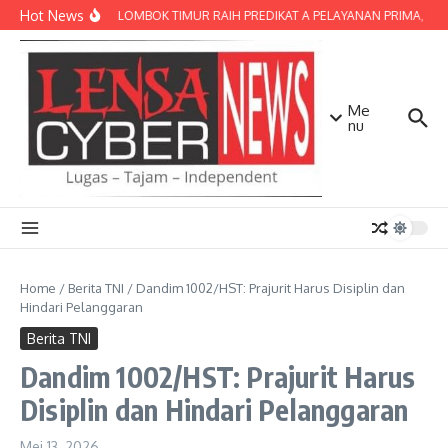
Lewati ke konten
Hot News
POLRES LOMBOK TIMUR RAIH PREDIKAT A PELAYANAN PRIMA, TERBA
Me
nu
Home
/
Berita TNI
/
Dandim 1002/HST: Prajurit Harus Disiplin dan
Hindari Pelanggaran
Berita TNI
Dandim 1002/HST: Prajurit Harus
Disiplin dan Hindari Pelanggaran
Mei 13, 2026