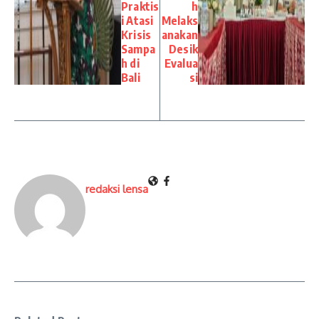
Praktis
h
i Atasi
Melaks
Krisis
anakan
Sampa
Desik
h di
Evalua
Bali
si
redaksi lensa