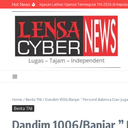
Lewati ke konten
Hot News
kostrad Hadiri Peninjauan Latihan Operasi Terintegrasi TNI 2026 di Kepulauan R
Home
/
Berita TNI
/
Dandim 1006/Banjar ” Personil Babinsa Dan Juga 
Berita TNI
Dandim 1006/Banjar ” P