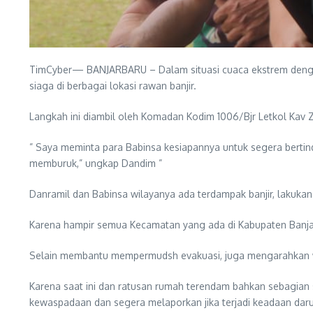
TimCyber— BANJARBARU – Dalam situasi cuaca ekstrem dengan 
siaga di berbagai lokasi rawan banjir.
Langkah ini diambil oleh Komadan Kodim 1006/Bjr Letkol Kav
” Saya meminta para Babinsa kesiapannya untuk segera bertinda
memburuk,” ungkap Dandim ”
Danramil dan Babinsa wilayanya ada terdampak banjir, lakukan
Karena hampir semua Kecamatan yang ada di Kabupaten Banjar 
Selain membantu mempermudsh evakuasi, juga mengarahkan wa
Karena saat ini dan ratusan rumah terendam bahkan sebagian
kewaspadaan dan segera melaporkan jika terjadi keadaan daru