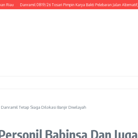
iau
Danramil 0819/26 Tosari Pimpin Karya Bakti Pelebaran Jalan Alternatif, 
Danramil Tetap Siaga Dilokasi Banjir Diwilayah
ersonil Babinsa Dan Juga