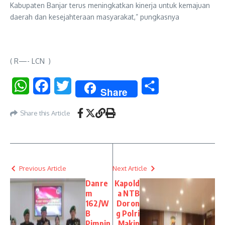
Kabupaten Banjar terus meningkatkan kinerja untuk kemajuan
daerah dan kesejahteraan masyarakat,” pungkasnya
( R—- LCN )
WhatsApp
Facebook
Twitter
Share
Share
Share this Article
Previous Article
Next Article
Danre
Kapold
m
a NTB
162/W
Doron
B
g Polri
Pimpin
Makin