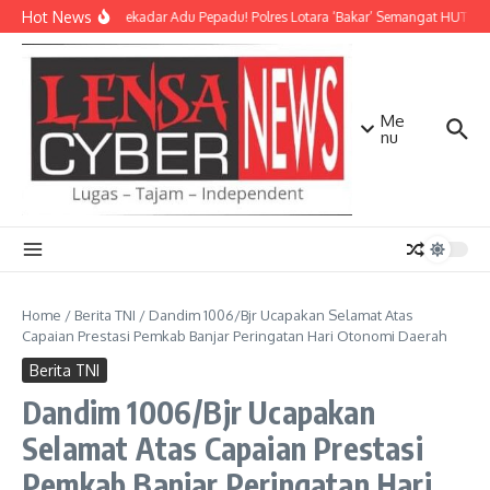
Lewati ke konten
Hot News
Bukan Sekadar Adu Pepadu! Polres Lotara ‘Bakar’ Semangat HUT KLU 
Me
nu
Home
/
Berita TNI
/
Dandim 1006/Bjr Ucapakan Selamat Atas
Capaian Prestasi Pemkab Banjar Peringatan Hari Otonomi Daerah
Berita TNI
Dandim 1006/Bjr Ucapakan
Selamat Atas Capaian Prestasi
Pemkab Banjar Peringatan Hari