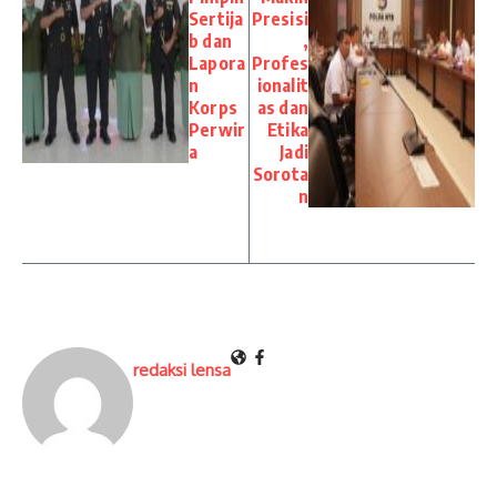
Sertija
Presisi
b dan
,
Lapora
Profes
n
ionalit
Korps
as dan
Perwir
Etika
a
Jadi
Sorota
n
redaksi lensa