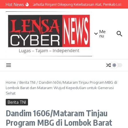
Lewati ke konten
Hot News
Darurat Karhutla Rinjani! Dikepung Keterbatasan Alat, Pemkab Lotim K
Me
nu
Home
/
Berita TNI
/
Dandim 1606/Mataram Tinjau Program MBG di
Lombok Barat dan Mataram: Wujud Kepedulian untuk Generasi
Sehat
Berita TNI
Dandim 1606/Mataram Tinjau
Program MBG di Lombok Barat