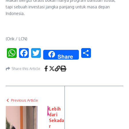
Makan Bergizi Gratis bukan hanya program bantuan sosial,
tapi sebuah investasi jangka panjang untuk masa depan
Indonesia.
(Orik / LCN)
WhatsApp
Facebook
Twitter
Share
Share
Share this Article
Previous Article
Lebih
dari
Sekada
r