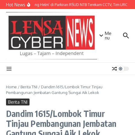
Lewati ke konten
Hot News
Aksi ‘Maling Helm’ di Parkiran RSUD NTB Terekam CCTV, Tim URC Mata
Me
nu
Home
/
Berita TNI
/
Dandim 1615/Lombok Timur Tinjau
Pembangunan Jembatan Gantung Sungai Aik Lekok
Berita TNI
Dandim 1615/Lombok Timur
Tinjau Pembangunan Jembatan
Gantung Sungai Aik Lekok