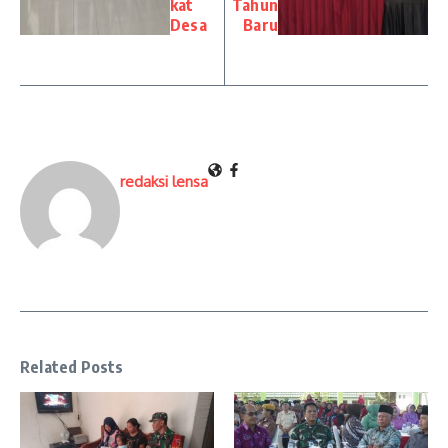
kat
Tahun
Desa
Baru
redaksi lensa
Related Posts