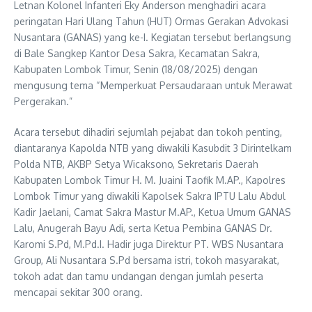
Letnan Kolonel Infanteri Eky Anderson menghadiri acara
peringatan Hari Ulang Tahun (HUT) Ormas Gerakan Advokasi
Nusantara (GANAS) yang ke-I. Kegiatan tersebut berlangsung
di Bale Sangkep Kantor Desa Sakra, Kecamatan Sakra,
Kabupaten Lombok Timur, Senin (18/08/2025) dengan
mengusung tema “Memperkuat Persaudaraan untuk Merawat
Pergerakan.”
Acara tersebut dihadiri sejumlah pejabat dan tokoh penting,
diantaranya Kapolda NTB yang diwakili Kasubdit 3 Dirintelkam
Polda NTB, AKBP Setya Wicaksono, Sekretaris Daerah
Kabupaten Lombok Timur H. M. Juaini Taofik M.AP., Kapolres
Lombok Timur yang diwakili Kapolsek Sakra IPTU Lalu Abdul
Kadir Jaelani, Camat Sakra Mastur M.AP., Ketua Umum GANAS
Lalu, Anugerah Bayu Adi, serta Ketua Pembina GANAS Dr.
Karomi S.Pd, M.Pd.I. Hadir juga Direktur PT. WBS Nusantara
Group, Ali Nusantara S.Pd bersama istri, tokoh masyarakat,
tokoh adat dan tamu undangan dengan jumlah peserta
mencapai sekitar 300 orang.