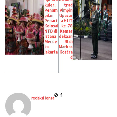
kuler,
trad
Penam
Pimpin
pilan
Upacar
Penari
a HUT
Kolosal
ke-78
NTB di
Kemer
Istana
dekaan
Merde
RI di
ka
Markas
Jakarta
Kostra
d
redaksi lensa