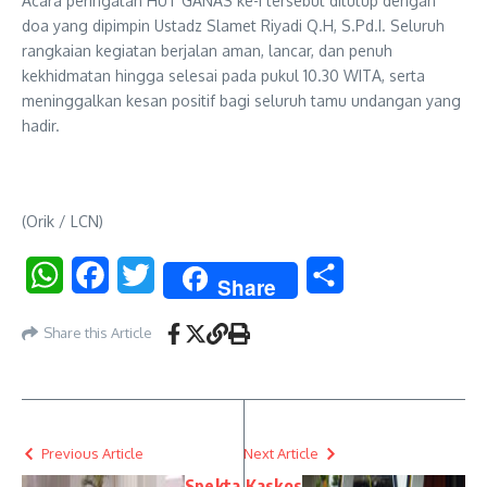
Acara peringatan HUT GANAS ke-I tersebut ditutup dengan
doa yang dipimpin Ustadz Slamet Riyadi Q.H, S.Pd.I. Seluruh
rangkaian kegiatan berjalan aman, lancar, dan penuh
kekhidmatan hingga selesai pada pukul 10.30 WITA, serta
meninggalkan kesan positif bagi seluruh tamu undangan yang
hadir.
(Orik / LCN)
WhatsApp
Facebook
Twitter
Share
Share
Share this Article
Previous Article
Next Article
Spekta
Kaskos