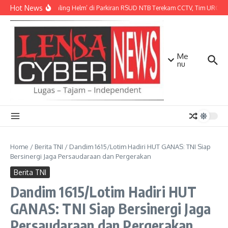
Lewati ke konten
Hot News
Aksi ‘Maling Helm’ di Parkiran RSUD NTB Terekam CCTV, Tim URC Ma
Me
nu
Home
/
Berita TNI
/
Dandim 1615/Lotim Hadiri HUT GANAS: TNI Siap
Bersinergi Jaga Persaudaraan dan Pergerakan
Berita TNI
Dandim 1615/Lotim Hadiri HUT
GANAS: TNI Siap Bersinergi Jaga
Persaudaraan dan Pergerakan