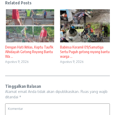
Related Posts
Dengan Hati Ikhlas, Koptu Taufik
Babinsa Koramil 09/Samatiga
Alhidayah Gotong Royong Bantu
Sertu Puguh gotong royong bantu
Wa ...
warga ...
Agustus 9, 2026
Agustus 9, 2026
Tinggalkan Balasan
Alamat email Anda tidak akan dipublikasikan.
Ruas yang wajib
ditandai
*