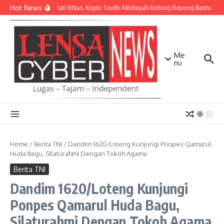
Lewati ke konten
Hot News
Dengan Hati Ikhlas, Koptu Taufik Alhidayah Gotong Royong Bantu W
Me
nu
Home
/
Berita TNI
/
Dandim 1620/Loteng Kunjungi Ponpes Qamarul
Huda Bagu, Silaturahmi Dengan Tokoh Agama
Berita TNI
Dandim 1620/Loteng Kunjungi
Ponpes Qamarul Huda Bagu,
Silaturahmi Dengan Tokoh Agama