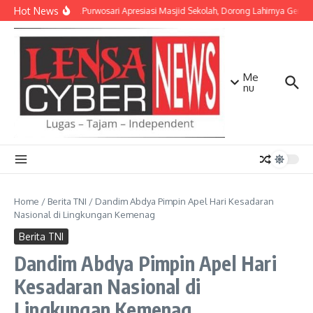
Lewati ke konten
Hot News
Danramil Purwosari Apresiasi Masjid Sekolah, Dorong Lahirnya Genera
Me
nu
Home
/
Berita TNI
/
Dandim Abdya Pimpin Apel Hari Kesadaran
Nasional di Lingkungan Kemenag
Berita TNI
Dandim Abdya Pimpin Apel Hari
Kesadaran Nasional di
Lingkungan Kemenag