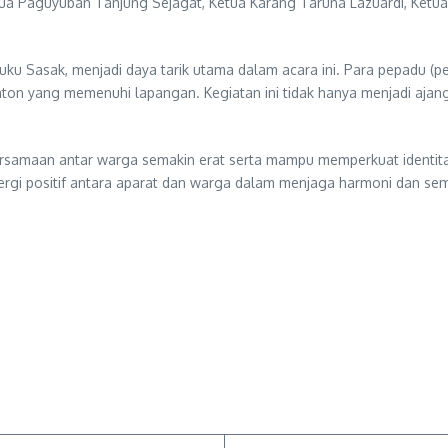
etua Paguyuban Tanjung Sejagat, Ketua Karang Taruna Lazuardi, Ketu
ku Sasak, menjadi daya tarik utama dalam acara ini. Para pepadu (pe
nton yang memenuhi lapangan. Kegiatan ini tidak hanya menjadi ajang
ersamaan antar warga semakin erat serta mampu memperkuat identit
ergi positif antara aparat dan warga dalam menjaga harmoni dan se