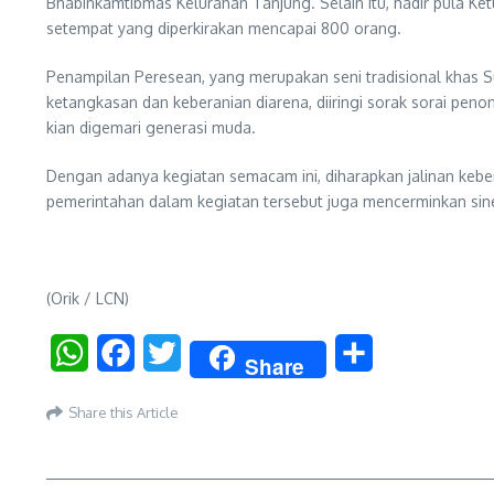
Bhabinkamtibmas Kelurahan Tanjung. Selain itu, hadir pula K
setempat yang diperkirakan mencapai 800 orang.
Penampilan Peresean, yang merupakan seni tradisional khas Su
ketangkasan dan keberanian diarena, diiringi sorak sorai peno
kian digemari generasi muda.
Dengan adanya kegiatan semacam ini, diharapkan jalinan keb
pemerintahan dalam kegiatan tersebut juga mencerminkan sin
(Orik / LCN)
WhatsApp
Facebook
Twitter
Share
Share
Share this Article