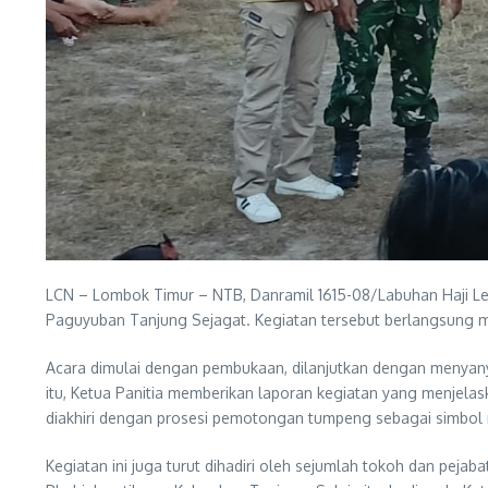
LCN – Lombok Timur – NTB, Danramil 1615-08/Labuhan Haji Let
Paguyuban Tanjung Sejagat. Kegiatan tersebut berlangsung 
Acara dimulai dengan pembukaan, dilanjutkan dengan menyany
itu, Ketua Panitia memberikan laporan kegiatan yang menjela
diakhiri dengan prosesi pemotongan tumpeng sebagai simbol ra
Kegiatan ini juga turut dihadiri oleh sejumlah tokoh dan peja