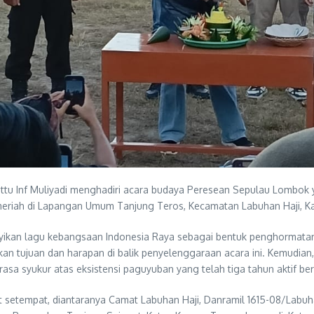
tu Inf Muliyadi menghadiri acara budaya Peresean Sepulau Lombok y
meriah di Lapangan Umum Tanjung Teros, Kecamatan Labuhan Haji, K
ikan lagu kebangsaan Indonesia Raya sebagai bentuk penghormatan 
skan tujuan dan harapan di balik penyelenggaraan acara ini. Kemudi
sa syukur atas eksistensi paguyuban yang telah tiga tahun aktif ber
bat setempat, diantaranya Camat Labuhan Haji, Danramil 1615-08/Labuh