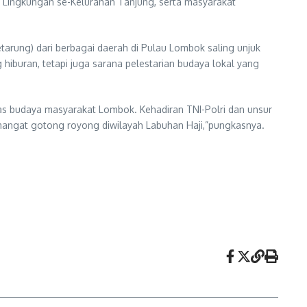
a Lingkungan se-Kelurahan Tanjung, serta masyarakat
tarung) dari berbagai daerah di Pulau Lombok saling unjuk
 hiburan, tetapi juga sarana pelestarian budaya lokal yang
as budaya masyarakat Lombok. Kehadiran TNI-Polri dan unsur
mangat gotong royong diwilayah Labuhan Haji,”pungkasnya.