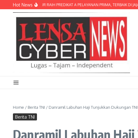
Lewati ke konten
Hot News
ES LOMBOK TIMUR RAIH PREDIKAT A PELAYANAN PRIMA, TERBAIK DI JAJARAN 
Home
/
Berita TNI
/
Danramil Labuhan Haji Tunjukkan Dukungan TNI
Berita TNI
Danramil Labuhan Haj