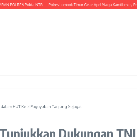
POLRES Polda NTB
Polres Lombok Timur Gelar Apel Siaga Kamtibmas, Perkuat
 dalam HUT Ke-3 Paguyuban Tanjung Sejagat
i Tunjukkan Dukungan TNI