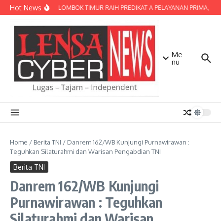
Lewati ke konten
Hot News
POLRES LOMBOK TIMUR RAIH PREDIKAT A PELAYANAN PRIMA, TERBA
Me
nu
Home
/
Berita TNI
/
Danrem 162/WB Kunjungi Purnawirawan :
Teguhkan Silaturahmi dan Warisan Pengabdian TNI
Berita TNI
Danrem 162/WB Kunjungi
Purnawirawan : Teguhkan
Silaturahmi dan Warisan