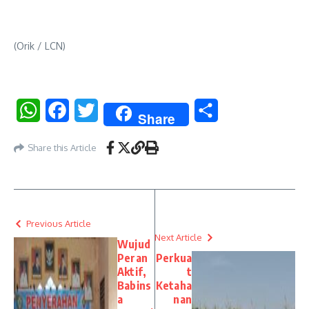
(Orik / LCN)
WhatsApp
Facebook
Twitter
Share
Share
Share this Article
Previous Article
Next Article
Wujud
Peran
Perkua
Aktif,
t
Babins
Ketaha
a
nan