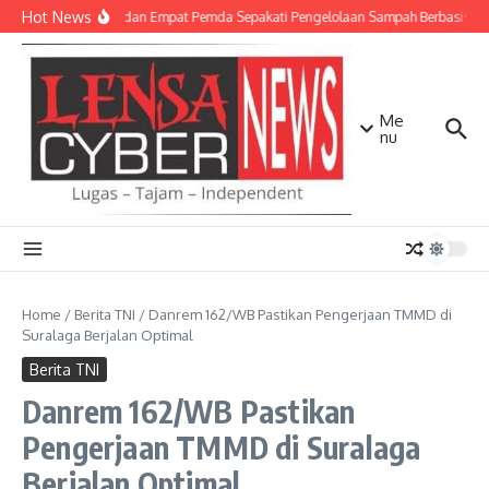
Lewati ke konten
Hot News
TNI AD dan Empat Pemda Sepakati Pengelolaan Sampah Berbasis Tek
Me
nu
Home
/
Berita TNI
/
Danrem 162/WB Pastikan Pengerjaan TMMD di
Suralaga Berjalan Optimal
Berita TNI
Danrem 162/WB Pastikan
Pengerjaan TMMD di Suralaga
Berjalan Optimal