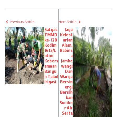
Previous Article
Next Article
Satgas
Jaga
TMMD
Kelest
ke-128
arian
Kodim
Alam,
1615/L
Babins
otim
a
Kebers
Jambe
amaan
wangi
Bangu
Dan
n Talud
Warga
Irigasi
Bersin
ergi
Bersih
kan
Sumbe
r Air
Serta