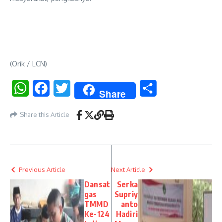
(Orik / LCN)
WhatsApp
Facebook
Twitter
Share
Share
Share this Article
Previous Article
Next Article
Dansat
Serka
gas
Supriy
TMMD
anto
Ke-124
Hadiri