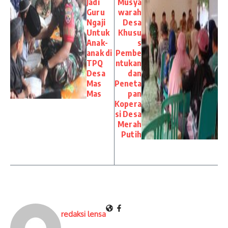
Jadi
Musya
Guru
warah
Ngaji
Desa
Untuk
Khusu
Anak-
s
anak di
Pembe
TPQ
ntukan
Desa
dan
Mas
Peneta
Mas
pan
Kopera
si Desa
Merah
Putih
redaksi lensa