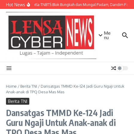
Lewati ke konten
Hot News
Api Karhutla TNBTS Blok Bungkah dan Mungal Padam, Dandim Pasurua
Me
nu
Home
/
Berita TNI
/
Dansatgas TMMD Ke-124 Jadi Guru Ngaji Untuk
Anak-anak di TPQ Desa Mas Mas
Berita TNI
Dansatgas TMMD Ke-124 Jadi
Guru Ngaji Untuk Anak-anak di
TPQ Desa Mas Mas