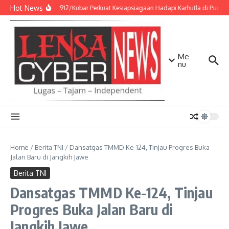
Lewati ke konten
Hot News
Kodim 0912/Kubar Perkuat Kesiapsiagaan Hadapi Karhutla di Punca
Me
nu
Home
/
Berita TNI
/
Dansatgas TMMD Ke-124, Tinjau Progres Buka
Jalan Baru di Jangkih Jawe
Berita TNI
Dansatgas TMMD Ke-124, Tinjau
Progres Buka Jalan Baru di
Jangkih Jawe