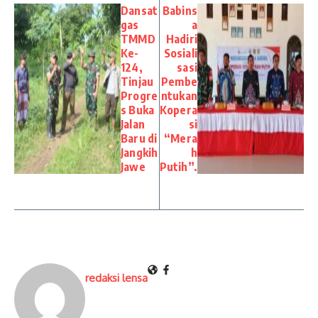
Dansat
Babins
gas
a
TMMD
Hadiri
Ke-
Sosiali
124,
sasi
Tinjau
Pembe
Progre
ntukan
s Buka
Kopera
Jalan
si
Baru di
“Mera
Jangkih
h
Jawe
Putih”.
redaksi lensa