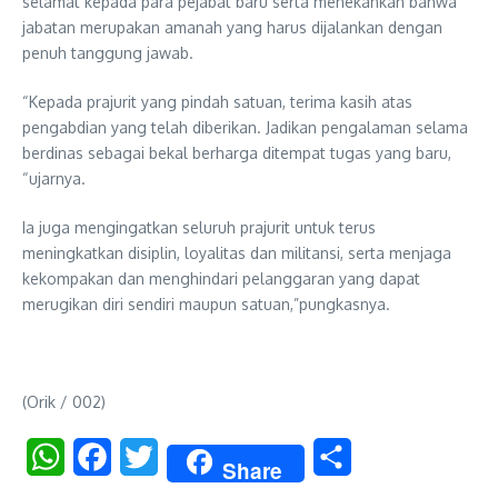
selamat kepada para pejabat baru serta menekankan bahwa
jabatan merupakan amanah yang harus dijalankan dengan
penuh tanggung jawab.
“Kepada prajurit yang pindah satuan, terima kasih atas
pengabdian yang telah diberikan. Jadikan pengalaman selama
berdinas sebagai bekal berharga ditempat tugas yang baru,
“ujarnya.
Ia juga mengingatkan seluruh prajurit untuk terus
meningkatkan disiplin, loyalitas dan militansi, serta menjaga
kekompakan dan menghindari pelanggaran yang dapat
merugikan diri sendiri maupun satuan,”pungkasnya.
(Orik / 002)
WhatsApp
Facebook
Twitter
Share
Share