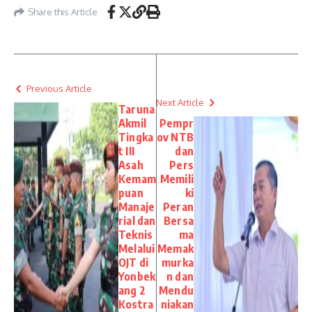
Share this Article
Previous Article
Next Article
Taruna
Akmil
Pempr
Tingka
ov NTB
t III
dan
Asah
Pers
Kemam
Memili
puan
ki
Manaje
Peran
rial dan
Bersa
Teknis
ma
Melalui
Memak
OJT di
murka
Yonbek
n dan
ang 2
Mendu
Kostra
niakan