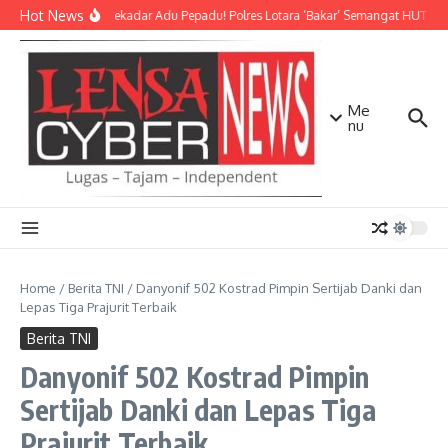
Lewati ke konten
Hot News
Bukan Sekadar Adu Pepadu! Polres Lotara ‘Bakar’ Semangat HUT KLU 
Me
nu
Home
/
Berita TNI
/
Danyonif 502 Kostrad Pimpin Sertijab Danki dan
Lepas Tiga Prajurit Terbaik
Berita TNI
Danyonif 502 Kostrad Pimpin
Sertijab Danki dan Lepas Tiga
Prajurit Terbaik