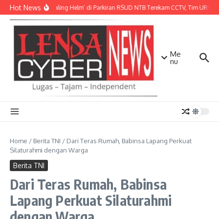
Lewati ke konten
Hot News
Aksi ‘Maling Helm’ di Parkiran RSUD NTB Terekam CCTV, Tim URC Ma
Me
nu
Home
/
Berita TNI
/
Dari Teras Rumah, Babinsa Lapang Perkuat
Silaturahmi dengan Warga
Berita TNI
Dari Teras Rumah, Babinsa
Lapang Perkuat Silaturahmi
dengan Warga