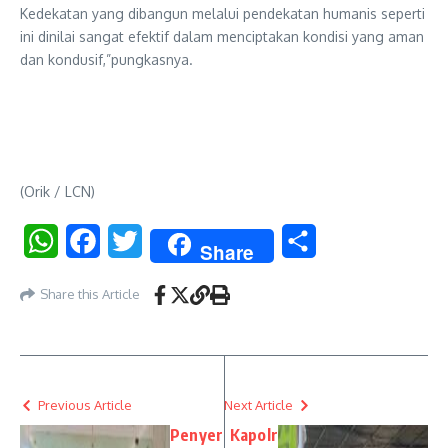
Kedekatan yang dibangun melalui pendekatan humanis seperti
ini dinilai sangat efektif dalam menciptakan kondisi yang aman
dan kondusif,”pungkasnya.
(Orik / LCN)
WhatsApp
Facebook
Twitter
Share
Share
Share this Article
Previous Article
Next Article
Penyer
Kapolr