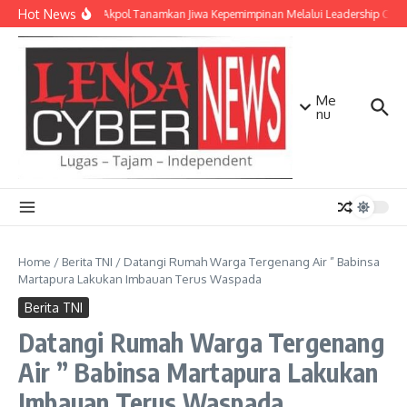
Lewati ke konten
Hot News
Taruna Akpol Tanamkan Jiwa Kepemimpinan Melalui Leadership Camp
Me
nu
Home
/
Berita TNI
/
Datangi Rumah Warga Tergenang Air ” Babinsa
Martapura Lakukan Imbauan Terus Waspada
Berita TNI
Datangi Rumah Warga Tergenang
Air ” Babinsa Martapura Lakukan
Imbauan Terus Waspada