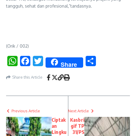
tangguh, sehat dan profesional,”tandasnya.
(Orik / 002)
WhatsApp
Facebook
Twitter
Share
Share
Share this Article
Previous Article
Next Article
Ciptak
Kasbri
an
gif TP
Lingku
31/PS