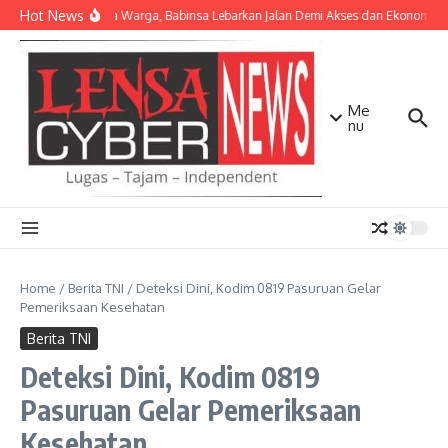
Lewati ke konten
Hot News
Bersama Warga, Babinsa Lebarkan Jalan Demi Akses dan Ekonomi Ma
Me
nu
Home
/
Berita TNI
/
Deteksi Dini, Kodim 0819 Pasuruan Gelar
Pemeriksaan Kesehatan
Berita TNI
Deteksi Dini, Kodim 0819
Pasuruan Gelar Pemeriksaan
Kesehatan