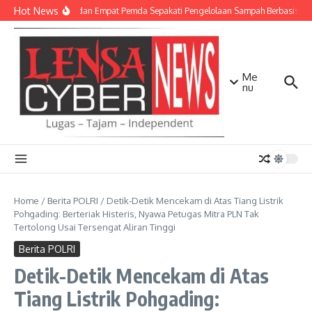
Lewati ke konten
Hot News
TNI AD dan Empat Pemda Sepakati Pengelolaan Sampah Berbasis Tek
Me
nu
Home
/
Berita POLRI
/
Detik-Detik Mencekam di Atas Tiang Listrik
Pohgading: Berteriak Histeris, Nyawa Petugas Mitra PLN Tak
Tertolong Usai Tersengat Aliran Tinggi
Berita POLRI
Detik-Detik Mencekam di Atas
Tiang Listrik Pohgading: