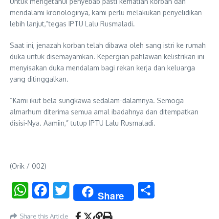
Untuk mengetahui penyebab pasti kematian korban dan
mendalami kronologinya, kami perlu melakukan penyelidikan
lebih lanjut,”tegas IPTU Lalu Rusmaladi.
Saat ini, jenazah korban telah dibawa oleh sang istri ke rumah
duka untuk disemayamkan. Kepergian pahlawan kelistrikan ini
menyisakan duka mendalam bagi rekan kerja dan keluarga
yang ditinggalkan.
“Kami ikut bela sungkawa sedalam-dalamnya. Semoga
almarhum diterima semua amal ibadahnya dan ditempatkan
disisi-Nya. Aamiin,” tutup IPTU Lalu Rusmaladi.
(Orik / 002)
WhatsApp
Facebook
Twitter
Share
Share
Share this Article