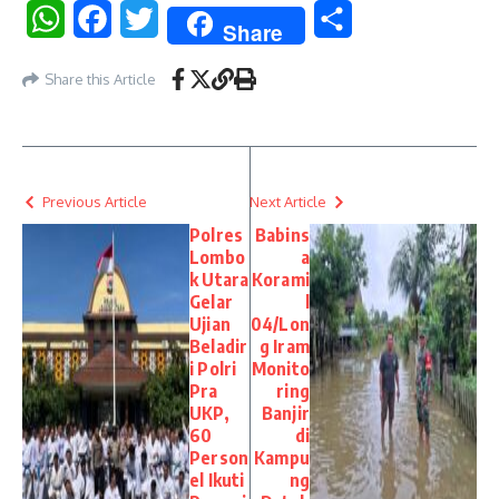
WhatsApp
Facebook
Twitter
Share
Share
Share this Article
Previous Article
Next Article
Polres
Babins
Lombo
a
k Utara
Korami
Gelar
l
Ujian
04/Lon
Beladir
g Iram
i Polri
Monito
Pra
ring
UKP,
Banjir
60
di
Person
Kampu
el Ikuti
ng