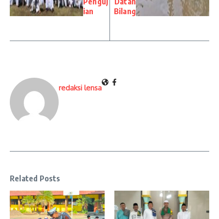
Penguj
Datah
ian
Bilang
redaksi lensa
Related Posts