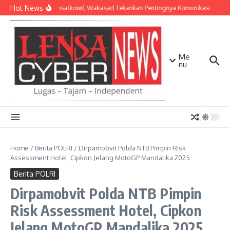
Lewati ke konten
Hot News
Bekali Dansatkowil, Wakasad Tekankan Pentingnya Komunikasi
Kesi
Me
nu
Home
/
Berita POLRI
/
Dirpamobvit Polda NTB Pimpin Risk
Assessment Hotel, Cipkon Jelang MotoGP Mandalika 2025
Berita POLRI
Dirpamobvit Polda NTB Pimpin
Risk Assessment Hotel, Cipkon
Jelang MotoGP Mandalika 2025