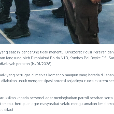
ng saat ini cenderung tidak menentu, Direktorat Polisi Perairan dan
skan langsung oleh Dirpolairud Polda NTB, Kombes Pol Boyke F.S. Sam
iwilayah perairan.(14/01/2026)
baik yang bertugas di markas komando maupun yang berada di lapan
 dilakukan untuk mengantisipasi potensi terjadinya cuaca ekstrem se
struksikan kepada personel agar meningkatkan patroli perairan ser
uan tersebut bertujuan agar masyarakat selalu mengutamakan keselama
s dilaut.