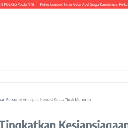
 Polda NTB
Polres Lombok Timur Gelar Apel Siaga Kamtibmas, Perkuat Kesia
aan Personel Antisipasi Kondisi Cuaca Tidak Menentu
Tingkatkan Kesiapsiagaan