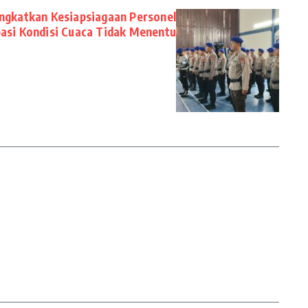
ingkatkan Kesiapsiagaan Personel
pasi Kondisi Cuaca Tidak Menentu