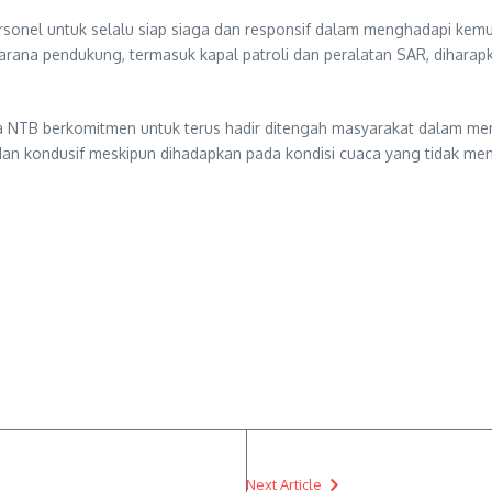
sonel untuk selalu siap siaga dan responsif dalam menghadapi kemu
arana pendukung, termasuk kapal patroli dan peralatan SAR, diharap
lda NTB berkomitmen untuk terus hadir ditengah masyarakat dalam m
dan kondusif meskipun dihadapkan pada kondisi cuaca yang tidak me
Next Article