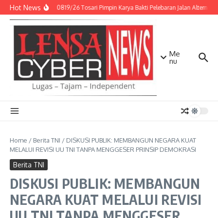
Lewati ke konten
Hot News
Danramil 0819/26 Tosari Pimpin Karya Bakti Pelebaran Jalan Alternat
Me
nu
Home
/
Berita TNI
/
DISKUSI PUBLIK: MEMBANGUN NEGARA KUAT
MELALUI REVISI UU TNI TANPA MENGGESER PRINSIP DEMOKRASI
Berita TNI
DISKUSI PUBLIK: MEMBANGUN
NEGARA KUAT MELALUI REVISI
UU TNI TANPA MENGGESER