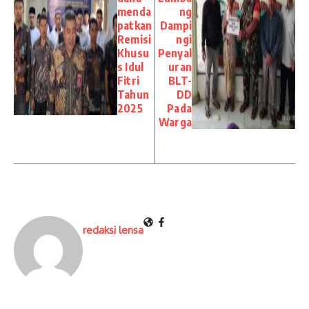
menda
ng
patkan
Dampi
Remisi
ngi
Khusu
Penyal
s Idul
uran
Fitri
BLT-
Tahun
DD
2025
Pada
Warga
redaksi lensa