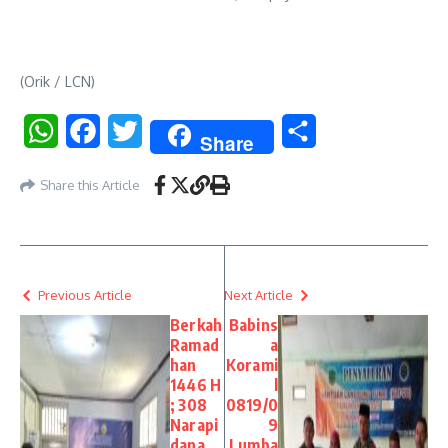
(Orik / LCN)
WhatsApp
Facebook
Twitter
Share
Share
Share this Article
Previous Article
Next Article
Berkah
Babins
Ramad
a
han
Korami
1446 H
l
; 308
0819/0
Narapi
9
dana
Lumba