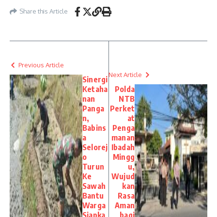
Share this Article
Previous Article
Next Article
Sinergi
Ketaha
Polda
nan
NTB
Panga
Perket
n,
at
Babins
Penga
a
manan
Selorej
Ibadah
o
Mingg
Turun
u,
Ke
Wujud
Sawah
kan
Bantu
Rasa
Warga
Aman
Siapka
bagi