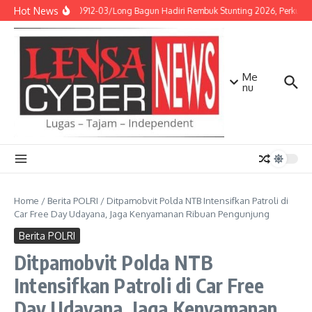
Lewati ke konten
Hot News
Babinsa Koramil 0912-03/Long Bagun Hadiri Rembuk Stunting 2026, Perkuat S
Me
nu
Home
/
Berita POLRI
/
Ditpamobvit Polda NTB Intensifkan Patroli di
Car Free Day Udayana, Jaga Kenyamanan Ribuan Pengunjung
Berita POLRI
Ditpamobvit Polda NTB
Intensifkan Patroli di Car Free
Day Udayana, Jaga Kenyamanan