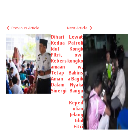
Previous Article
Next Article
Dihari
Lewat
Kedua
Patroli
Idul
Kongk
FItri,
ow-
Kebers
kongko
amaan
w,
Tetap
Babins
Aman
a Bagik
Dalam
Nyaka
Sinergi
Bangu
n
Keped
ulian
Jelang
Idul
Fitri