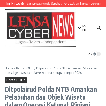
Lewati ke konten
Hot News
TNI AD dan Empat Pemda Sepakati Pengelolaan Sampah Berbasis Tek
Me
nu
Home
/
Berita POLRI
/
Ditpolairud Polda NTB Amankan Pelabuhan
dan Objek Wisata dalam Operasi Ketupat Rinjani 2026
Berita POLRI
Ditpolairud Polda NTB Amankan
Pelabuhan dan Objek Wisata
dalam Operasi Ketupat Rinjani