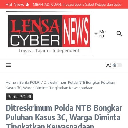
Lewati ke konten
Hot News
SULAP LIMBAH JADI CUAN: Inovasi Spons Sabut Kelapa dan Sabun Ca
Me
nu
Home
/
Berita POLRI
/
Ditreskrimum Polda NTB Bongkar Puluhan
Kasus 3C, Warga Diminta Tingkatkan Kewaspadaan
Berita POLRI
Ditreskrimum Polda NTB Bongkar
Puluhan Kasus 3C, Warga Diminta
Tingkatkan Kewaspadaan