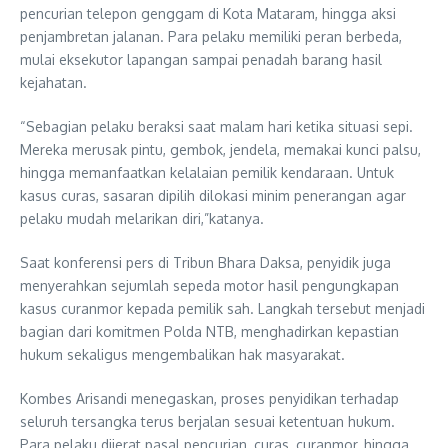
pencurian telepon genggam di Kota Mataram, hingga aksi
penjambretan jalanan. Para pelaku memiliki peran berbeda,
mulai eksekutor lapangan sampai penadah barang hasil
kejahatan.
“Sebagian pelaku beraksi saat malam hari ketika situasi sepi.
Mereka merusak pintu, gembok, jendela, memakai kunci palsu,
hingga memanfaatkan kelalaian pemilik kendaraan. Untuk
kasus curas, sasaran dipilih dilokasi minim penerangan agar
pelaku mudah melarikan diri,”katanya.
Saat konferensi pers di Tribun Bhara Daksa, penyidik juga
menyerahkan sejumlah sepeda motor hasil pengungkapan
kasus curanmor kepada pemilik sah. Langkah tersebut menjadi
bagian dari komitmen Polda NTB, menghadirkan kepastian
hukum sekaligus mengembalikan hak masyarakat.
Kombes Arisandi menegaskan, proses penyidikan terhadap
seluruh tersangka terus berjalan sesuai ketentuan hukum.
Para pelaku dijerat pasal pencurian, curas, curanmor, hingga