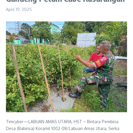
April 19, 2025
Timcyber—LABUAN AMAS UTARA, HST – Bintara Pembina
Desa (Babinsa) Koramil 1002-08/Labuan Amas Utara, Serka