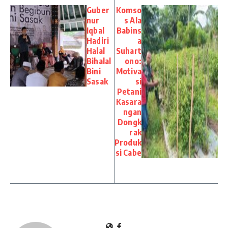
Guber
Komso
nur
s Ala
Iqbal
Babins
Hadiri
a
Halal
Suhart
Bihalal
ono:
Bini
Motiva
Sasak
si
Petani
Kasara
ngan
Dongk
rak
Produk
si Cabe