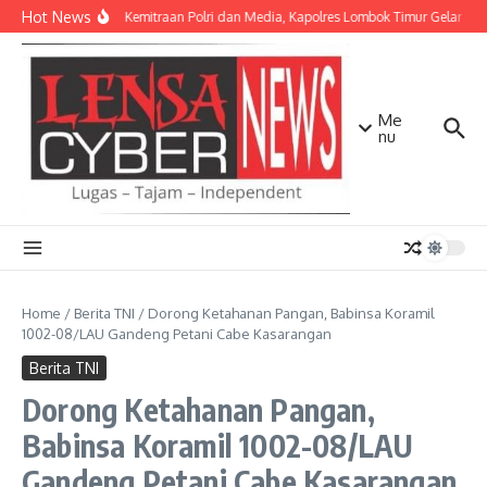
Lewati ke konten
Hot News
Perkuat Kemitraan Polri dan Media, Kapolres Lombok Timur Gelar Si
Me
nu
Home
/
Berita TNI
/
Dorong Ketahanan Pangan, Babinsa Koramil
1002-08/LAU Gandeng Petani Cabe Kasarangan
Berita TNI
Dorong Ketahanan Pangan,
Babinsa Koramil 1002-08/LAU
Gandeng Petani Cabe Kasarangan