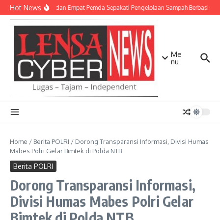
Lewati ke konten
Hot News
TNI AD dan Empat Pemda Sepakati Pengelolaan Sampah Berbasis Tek
Me
nu
Home
/
Berita POLRI
/
Dorong Transparansi Informasi, Divisi Humas
Mabes Polri Gelar Bimtek di Polda NTB
Berita POLRI
Dorong Transparansi Informasi,
Divisi Humas Mabes Polri Gelar
Bimtek di Polda NTB