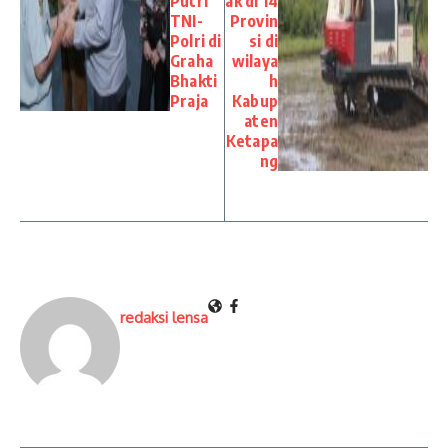
Putri
ak di 14
TNI-
Provin
Polri di
si di
Graha
wilaya
Bhakti
h
Praja
Kabup
aten
Ketapa
ng
redaksi lensa