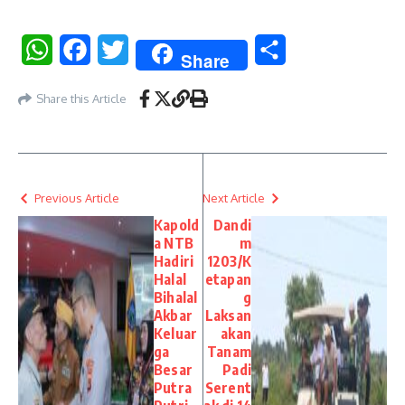
WhatsApp
Facebook
Twitter
Share
Share
Share this Article
Previous Article
Next Article
Kapold
Dandi
a NTB
m
Hadiri
1203/K
Halal
etapan
Bihalal
g
Akbar
Laksan
Keluar
akan
ga
Tanam
Besar
Padi
Putra
Serent