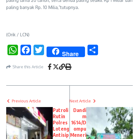
paling lama 20 tahun, serta denda paling sedikit Rp 1 Miliar dan
paling banyak Rp. 10 Milia,”tutupnya.
(Orik / LCN)
WhatsApp
Facebook
Twitter
Share
Share
Share this Article
Previous Article
Next Article
Patroli
Dandi
Rutin
m
Polres
1614/D
Loteng
ompu
Antisip
Meneri