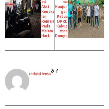
asi
ma
Aksi
Kunjun
Kenaka
gan
lan
Ketua
Remaja
DPRD
Pada
Kabup
Malam
aten
Hari.
Dompu
redaksi lensa