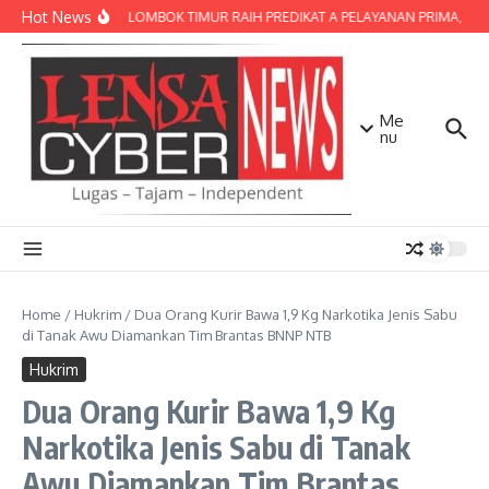
Lewati ke konten
Hot News
POLRES LOMBOK TIMUR RAIH PREDIKAT A PELAYANAN PRIMA, TERBA
Me
nu
Home
/
Hukrim
/
Dua Orang Kurir Bawa 1,9 Kg Narkotika Jenis Sabu
di Tanak Awu Diamankan Tim Brantas BNNP NTB
Hukrim
Dua Orang Kurir Bawa 1,9 Kg
Narkotika Jenis Sabu di Tanak
Awu Diamankan Tim Brantas