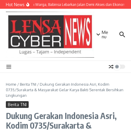
Lewati ke konten
Hot News
Bersama Warga, Babinsa Lebarkan Jalan Demi Akses dan Ekonomi Ma
Me
nu
Home
/
Berita TNI
/
Dukung Gerakan Indonesia Asri, Kodim
0735/Surakarta & Masyarakat Gelar Karya Bakti Serentak Bersihkan
Lingkungan
Berita TNI
Dukung Gerakan Indonesia Asri,
Kodim 0735/Surakarta &