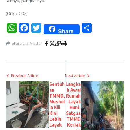
lainnya,”pungkasnya.
(Orik / 002)
WhatsApp
Facebook
Twitter
Share
Share
Share this Article
Previous Article
Next Article
Sentuh
Langka
an
h Awal
TMMD,
Rumah
Mushol
Layak
la Kili
Huni,
Kini
Satgas
Lebih
TMMD
Layak
Kerjak