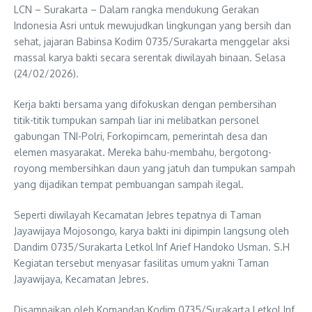
LCN – Surakarta – Dalam rangka mendukung Gerakan
Indonesia Asri untuk mewujudkan lingkungan yang bersih dan
sehat, jajaran Babinsa Kodim 0735/Surakarta menggelar aksi
massal karya bakti secara serentak diwilayah binaan. Selasa
(24/02/2026).
Kerja bakti bersama yang difokuskan dengan pembersihan
titik-titik tumpukan sampah liar ini melibatkan personel
gabungan TNI-Polri, Forkopimcam, pemerintah desa dan
elemen masyarakat. Mereka bahu-membahu, bergotong-
royong membersihkan daun yang jatuh dan tumpukan sampah
yang dijadikan tempat pembuangan sampah ilegal.
Seperti diwilayah Kecamatan Jebres tepatnya di Taman
Jayawijaya Mojosongo, karya bakti ini dipimpin langsung oleh
Dandim 0735/Surakarta Letkol Inf Arief Handoko Usman. S.H
Kegiatan tersebut menyasar fasilitas umum yakni Taman
Jayawijaya, Kecamatan Jebres.
Disampaikan oleh Komandan Kodim 0735/Surakarta Letkol Inf