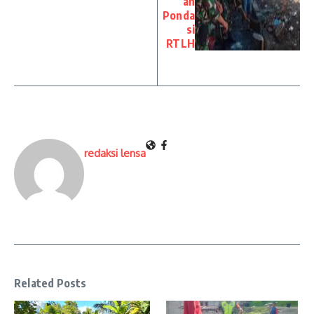
an
Ponda
si
RTLH
redaksi lensa
Related Posts