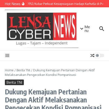
Lewati ke konten
Hot News
Kodim 0912/Kubar Perkuat Kesiapsiagaan Hadapi Karhutla di Punc
Me
nu
Home
/
Berita TNI
/
Dukung Kemajuan Pertanian Dengan Aktif
Melaksanakan Pengecekan Kondisi Pompanisasi
Berita TNI
Dukung Kemajuan Pertanian
Dengan Aktif Melaksanakan
Pengecekan Kondisi Pompanisasi