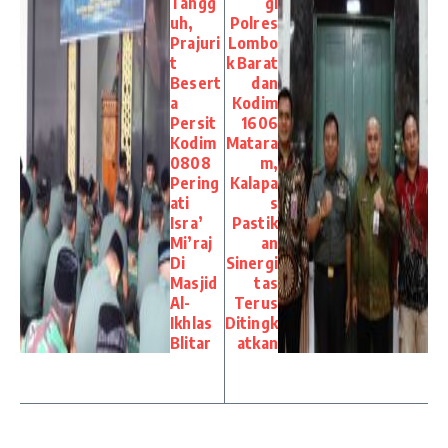
Tangg
gi
uh,
Polres
Prajuri
Lombo
t
k Barat
Besert
dan
a
Kodim
Persit
1606
Kodim
Matara
0808
m,
Pering
Kalapa
ati
s
Isra’
Pastik
Mi’raj
an
Di
Sinergi
Masjid
tas
Al-
Terus
Ikhlas
Ditingk
Blitar
atkan