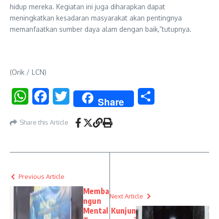
hidup mereka. Kegiatan ini juga diharapkan dapat
meningkatkan kesadaran masyarakat akan pentingnya
memanfaatkan sumber daya alam dengan baik,”tutupnya.
(Orik / LCN)
WhatsApp
Facebook
Twitter
Share
Share
Share this Article
Previous Article
Memba
Next Article
ngun
Mental
Kunjun