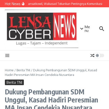
Lewati ke konten
Hot News
Bekali Dansatkowil, Wakasad Tekankan Pentingnya Komunikasi
Ke
Me
nu
Home
/
Berita TNI
/
Dukung Pembangunan SDM Unggul, Kasad
Hadiri Peresmian MA Insan Cendekia Nusantara
Berita TNI
Dukung Pembangunan SDM
Unggul, Kasad Hadiri Peresmian
MA Insan Cendekia Nusantara