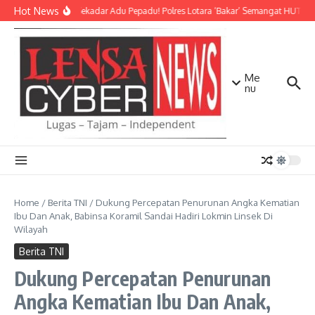
Lewati ke konten
Hot News
Bukan Sekadar Adu Pepadu! Polres Lotara ‘Bakar’ Semangat HUT KLU 
Me
nu
Home
/
Berita TNI
/
Dukung Percepatan Penurunan Angka Kematian
Ibu Dan Anak, Babinsa Koramil Sandai Hadiri Lokmin Linsek Di
Wilayah
Berita TNI
Dukung Percepatan Penurunan
Angka Kematian Ibu Dan Anak,