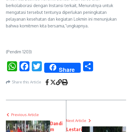
berkolaborasi dengan Instansi terkait, Menurutnya untuk
mengatasi tersebut tentunya diperlukan peningkatan
pelayanan kesehatan dan kegiatan Lokmin ini menunjukan
bahwa komitmen kita bersama,”ungkapnya.
(Pendim 1203)
WhatsApp
Facebook
Twitter
Share
Share
Share this Article
Previous Article
Next Article
Dandi
m
Lestari