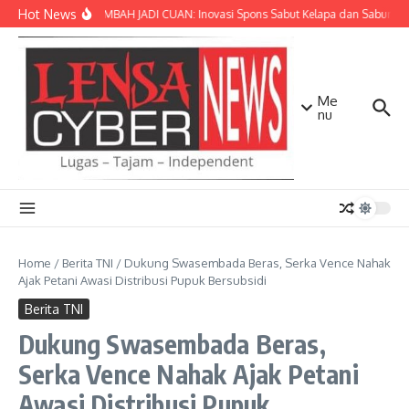
Lewati ke konten
Hot News
SULAP LIMBAH JADI CUAN: Inovasi Spons Sabut Kelapa dan Sabun Ca
Me
nu
Home
/
Berita TNI
/
Dukung Swasembada Beras, Serka Vence Nahak
Ajak Petani Awasi Distribusi Pupuk Bersubsidi
Berita TNI
Dukung Swasembada Beras,
Serka Vence Nahak Ajak Petani
Awasi Distribusi Pupuk