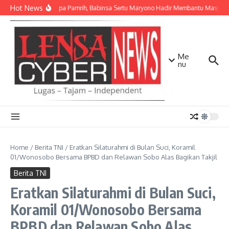
Lewati ke konten
Hot News
Ikhlas Tanpa Pamrih, Babinsa Sertu Maryono Hadir Membantu Masyar
Me
nu
Home
/
Berita TNI
/
Eratkan Silaturahmi di Bulan Suci, Koramil
01/Wonosobo Bersama BPBD dan Relawan Sobo Alas Bagikan Takjil
Berita TNI
Eratkan Silaturahmi di Bulan Suci,
Koramil 01/Wonosobo Bersama
BPBD dan Relawan Sobo Alas