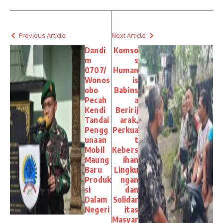
Previous Article
Next Article
Dandi
Komso
m
s
0707/
Human
Wonos
is
obo
Babins
Pecah
a
Kendi
Beririj
Tandai
arak,
Pengg
Perkua
unaan
t
Mobil
Kebers
Maung
ihan
Baru
Lingku
Produk
ngan
si
dan
Dalam
Solidar
Negeri
itas
Masyar