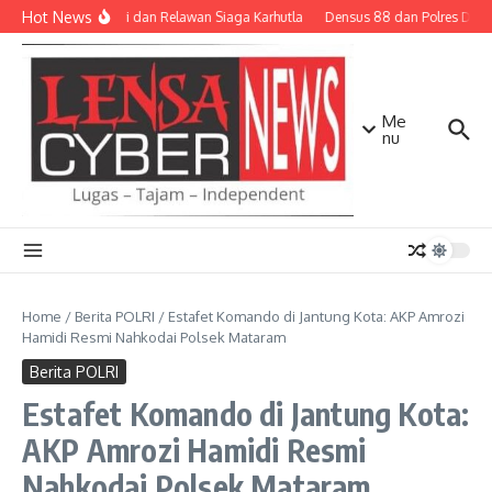
Lewati ke konten
Hot News
TNI-Polri dan Relawan Siaga Karhutla
Densus 88 dan Polres Dilibat
Me
nu
Home
/
Berita POLRI
/
Estafet Komando di Jantung Kota: AKP Amrozi
Hamidi Resmi Nahkodai Polsek Mataram
Berita POLRI
Estafet Komando di Jantung Kota:
AKP Amrozi Hamidi Resmi
Nahkodai Polsek Mataram