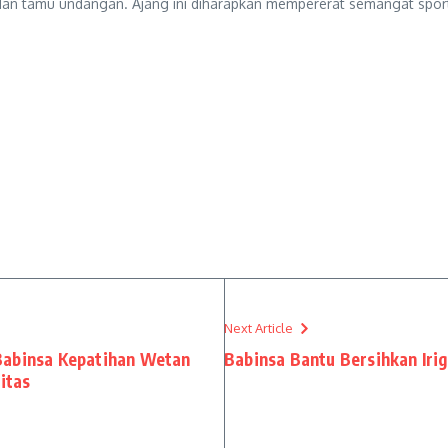
ter dan tamu undangan. Ajang ini diharapkan mempererat semangat sp
Next Article
Babinsa Kepatihan Wetan
Babinsa Bantu Bersihkan Iri
itas