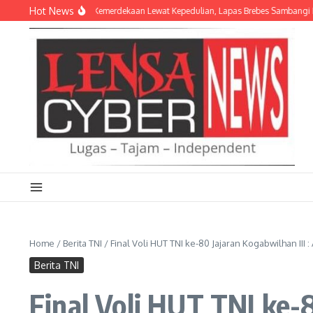
Lewati ke konten
Hot News
akan Semangat Kemerdekaan Lewat Kepedulian, Lapas Brebes Sambangi Putera 
Home
/
Berita TNI
/
Final Voli HUT TNI ke-80 Jajaran Kogabwilhan III
Berita TNI
Final Voli HUT TNI ke-8