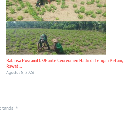
Babinsa Posramil 05/Pante Ceureumen Hadir di Tengah Petani,
Rawat ...
Agustus 8, 2026
ditandai
*