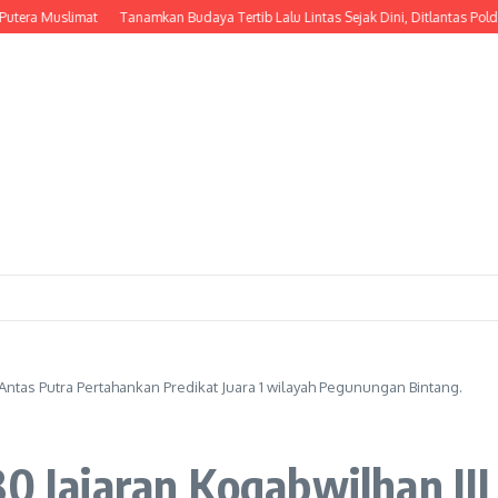
Muslimat
Tanamkan Budaya Tertib Lalu Lintas Sejak Dini, Ditlantas Polda NTB 
 : Antas Putra Pertahankan Predikat Juara 1 wilayah Pegunungan Bintang.
0 Jajaran Kogabwilhan III