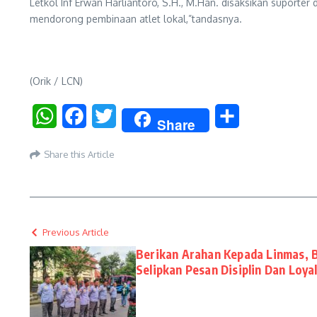
Letkol Inf Erwan Harliantoro, S.H., M.Han. disaksikan supor
mendorong pembinaan atlet lokal,”tandasnya.
(Orik / LCN)
WhatsApp
Facebook
Twitter
Share
Share
Share this Article
Previous Article
Berikan Arahan Kepada Linmas, 
Selipkan Pesan Disiplin Dan Loyal