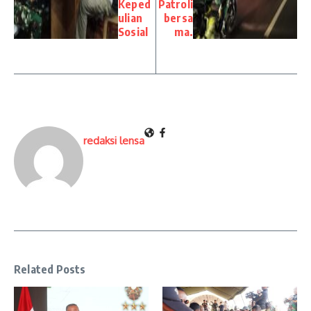
Keped
Patroli
ulian
bersa
Sosial
ma.
redaksi lensa
Related Posts