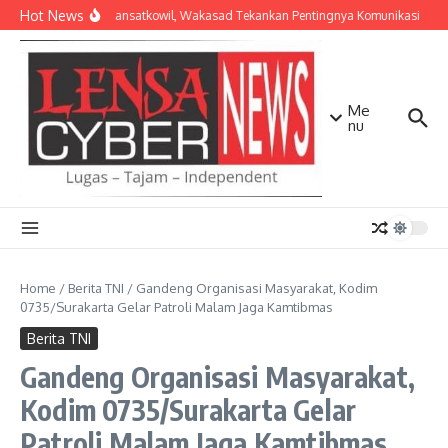
Lewati ke konten
Hot News
Bekali Dansatkowil, Wakasad Tekankan Pentingnya Komunikasi
Ke
Me
nu
Home
/
Berita TNI
/
Gandeng Organisasi Masyarakat, Kodim
0735/Surakarta Gelar Patroli Malam Jaga Kamtibmas
Berita TNI
Gandeng Organisasi Masyarakat,
Kodim 0735/Surakarta Gelar
Patroli Malam Jaga Kamtibmas