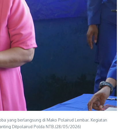
koba yang berlangsung di Mako Polairud Lembar. Kegiatan
 Ranting Ditpolairud Polda NTB.(28/05/2026)