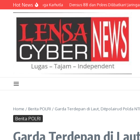
Lewati ke konten
Hot News
i dan Relawan Siaga Karhutla
Densus 88 dan Polres Dilibatkan! Jaringan Siber 
Home
/
Berita POLRI
/
Garda Terdepan di Laut, Ditpolairud Polda 
Berita POLRI
Garda Terdepan di Lau