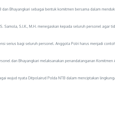
da NTB dan Bhayangkari sebagai bentuk komitmen bersama dalam men
. Samola, S.I.K., M.H. menegaskan kepada seluruh personel agar ti
tensi serius bagi seluruh personel. Anggota Polri harus menjadi con
ersonel dan Bhayangkari melaksanakan penandatanganan Komitmen A
ai wujud nyata Ditpolairud Polda NTB dalam menciptakan lingkungan