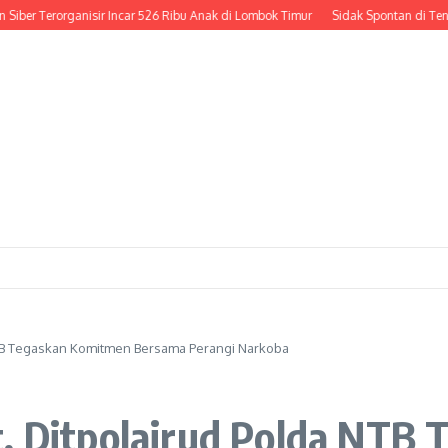
Terorganisir Incar 526 Ribu Anak di Lombok Timur
Sidak Spontan di Tengah Jala
NTB Tegaskan Komitmen Bersama Perangi Narkoba
t, Ditpolairud Polda NTB