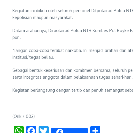
Kegiatan ini diikuti oleh seluruh personel Ditpolairud Pol
kepolisian maupun masyarakat.
Dalam arahannya, Dirpolairud Polda NTB Kombes Pol Boyke F.S
pun.
“Jangan coba-coba terlibat narkoba. Ini menjadi arahan dan a
institusi,”tegas beliau.
Sebagai bentuk keseriusan dan komitmen bersama, seluruh p
serta integritas anggota dalam pelaksanaan tugas sehari-hari.
Kegiatan berlangsung dengan tertib dan penuh semangat sebag
(Orik / 002)
WhatsApp
Facebook
Twitter
Share