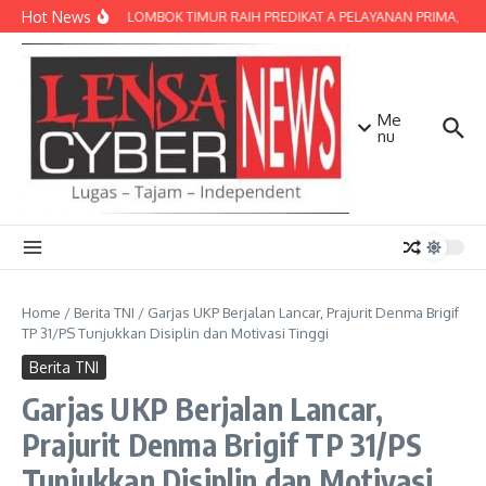
Lewati ke konten
Hot News
POLRES LOMBOK TIMUR RAIH PREDIKAT A PELAYANAN PRIMA, TERBA
Me
nu
Home
/
Berita TNI
/
Garjas UKP Berjalan Lancar, Prajurit Denma Brigif
TP 31/PS Tunjukkan Disiplin dan Motivasi Tinggi
Berita TNI
Garjas UKP Berjalan Lancar,
Prajurit Denma Brigif TP 31/PS
Tunjukkan Disiplin dan Motivasi