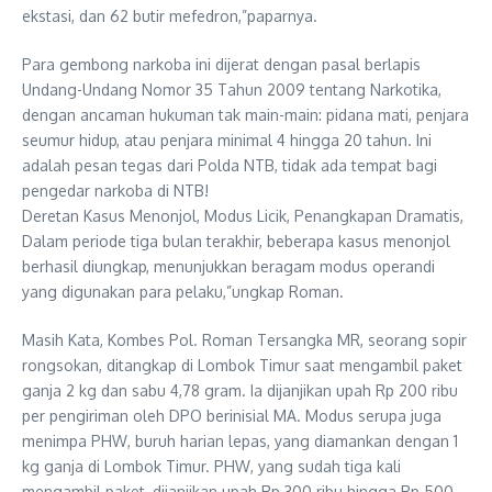
ekstasi, dan 62 butir mefedron,”paparnya.
Para gembong narkoba ini dijerat dengan pasal berlapis
Undang-Undang Nomor 35 Tahun 2009 tentang Narkotika,
dengan ancaman hukuman tak main-main: pidana mati, penjara
seumur hidup, atau penjara minimal 4 hingga 20 tahun. Ini
adalah pesan tegas dari Polda NTB, tidak ada tempat bagi
pengedar narkoba di NTB!
Deretan Kasus Menonjol, Modus Licik, Penangkapan Dramatis,
Dalam periode tiga bulan terakhir, beberapa kasus menonjol
berhasil diungkap, menunjukkan beragam modus operandi
yang digunakan para pelaku,”ungkap Roman.
Masih Kata, Kombes Pol. Roman Tersangka MR, seorang sopir
rongsokan, ditangkap di Lombok Timur saat mengambil paket
ganja 2 kg dan sabu 4,78 gram. Ia dijanjikan upah Rp 200 ribu
per pengiriman oleh DPO berinisial MA. Modus serupa juga
menimpa PHW, buruh harian lepas, yang diamankan dengan 1
kg ganja di Lombok Timur. PHW, yang sudah tiga kali
mengambil paket, dijanjikan upah Rp 300 ribu hingga Rp 500