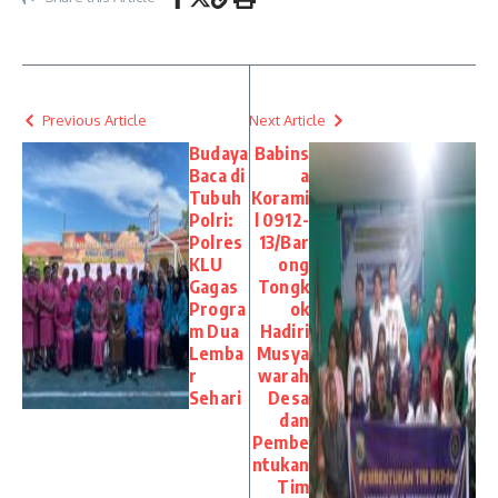
Previous Article
Next Article
Budaya
Babins
Baca di
a
Tubuh
Korami
Polri:
l 0912-
Polres
13/Bar
KLU
ong
Gagas
Tongk
Progra
ok
m Dua
Hadiri
Lemba
Musya
r
warah
Sehari
Desa
dan
Pembe
ntukan
Tim