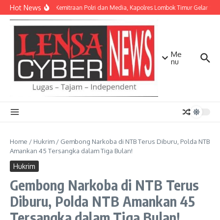
Lewati ke konten
Hot News
Perkuat Kemitraan Polri dan Media, Kapolres Lombok Timur Gelar Si
Me
nu
Home
/
Hukrim
/
Gembong Narkoba di NTB Terus Diburu, Polda NTB
Amankan 45 Tersangka dalam Tiga Bulan!
Hukrim
Gembong Narkoba di NTB Terus
Diburu, Polda NTB Amankan 45
Tersangka dalam Tiga Bulan!