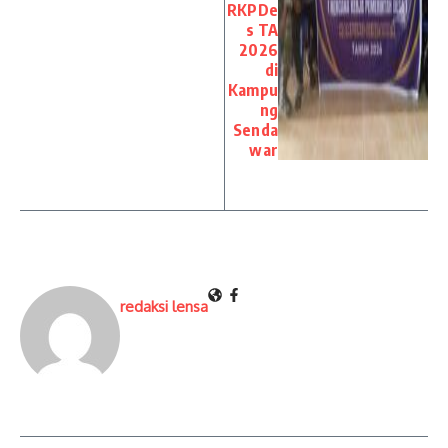
RKPDe
s TA
2026
di
Kampu
ng
Senda
war
redaksi lensa