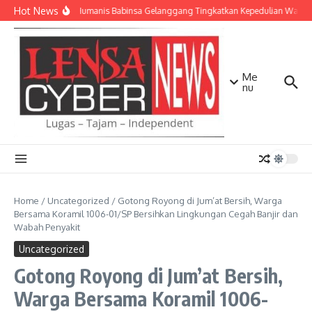
Lewati ke konten
Hot News
Patroli Humanis Babinsa Gelanggang Tingkatkan Kepedulian Warga
Me
nu
Home
/
Uncategorized
/
Gotong Royong di Jum’at Bersih, Warga
Bersama Koramil 1006-01/SP Bersihkan Lingkungan Cegah Banjir dan
Wabah Penyakit
Uncategorized
Gotong Royong di Jum’at Bersih,
Warga Bersama Koramil 1006-