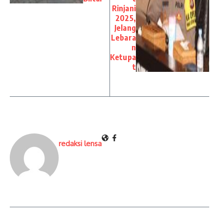
Rinjani
2025,
Jelang
Lebara
n
Ketupa
t
redaksi lensa