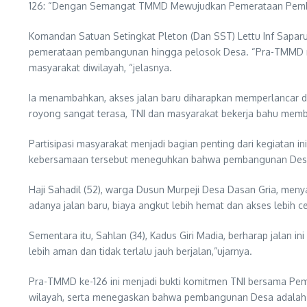
126: “Dengan Semangat TMMD Mewujudkan Pemerataan Pemba
Komandan Satuan Setingkat Pleton (Dan SST) Lettu Inf Sapa
pemerataan pembangunan hingga pelosok Desa. “Pra-TMMD me
masyarakat diwilayah, “jelasnya.
Ia menambahkan, akses jalan baru diharapkan memperlancar d
royong sangat terasa, TNI dan masyarakat bekerja bahu memba
Partisipasi masyarakat menjadi bagian penting dari kegiata
kebersamaan tersebut meneguhkan bahwa pembangunan Desa a
Haji Sahadil (52), warga Dusun Murpeji Desa Dasan Gria, meny
adanya jalan baru, biaya angkut lebih hemat dan akses lebih c
Sementara itu, Sahlan (34), Kadus Giri Madia, berharap jalan i
lebih aman dan tidak terlalu jauh berjalan,”ujarnya.
Pra-TMMD ke-126 ini menjadi bukti komitmen TNI bersama P
wilayah, serta menegaskan bahwa pembangunan Desa adalah fo