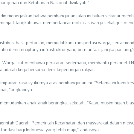
ngunan dan Ketahanan Nasional diwilayah.”
rudin menegaskan bahwa pembangunan jalan ini bukan sekadar memb
njadi langkah awal memperlancar mobilitas warga sekaligus men
istribusi hasil pertanian, memudahkan transportasi warga, serta m
hu demi terciptanya infrastruktur yang bermanfaat jangka panjang,”
n ini. Warga ikut membawa peralatan sederhana, membantu personel 
dalah kerja bersama demi kepentingan rakyat.
ampaikan rasa syukurnya atas pembangunan ini. “Selama ini kami kesu
epat, “ungkapnya.
ni memudahkan anak-anak berangkat sekolah. “Kalau musim hujan biasany
emerintah Daerah, Pemerintah Kecamatan dan masyarakat dalam me
ndasi bagi Indonesia yang lebih maju,”tandasnya.