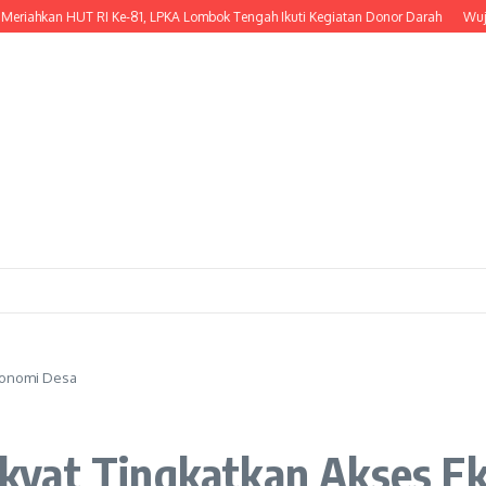
kan HUT RI Ke-81, LPKA Lombok Tengah Ikuti Kegiatan Donor Darah
Wujud Kepe
konomi Desa
kyat Tingkatkan Akses E