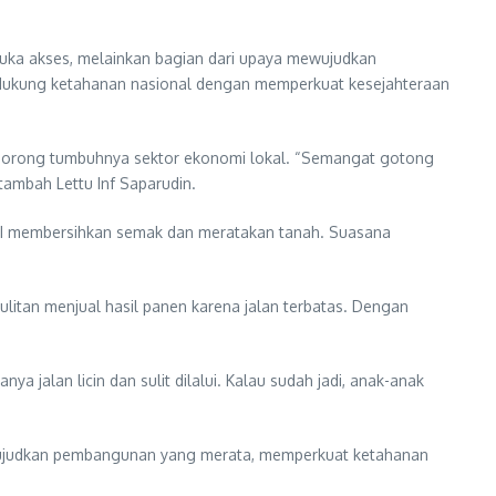
uka akses, melainkan bagian dari upaya mewujudkan
dukung ketahanan nasional dengan memperkuat kesejahteraan
endorong tumbuhnya sektor ekonomi lokal. “Semangat gotong
tambah Lettu Inf Saparudin.
TNI membersihkan semak dan meratakan tanah. Suasana
litan menjual hasil panen karena jalan terbatas. Dengan
a jalan licin dan sulit dilalui. Kalau sudah jadi, anak-anak
wujudkan pembangunan yang merata, memperkuat ketahanan