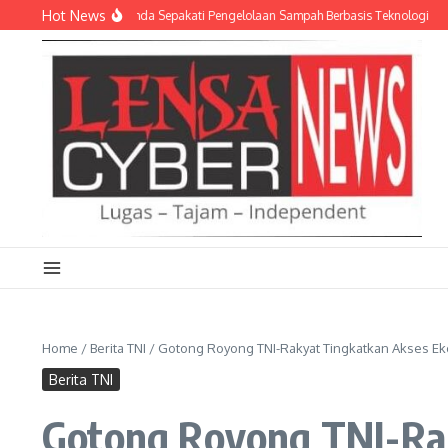
Lewati ke konten
Hot News
AD dan Empat Pemda Sepakati Pengelolaan Sampah Berbasis Teknologi
Meriah
Home
/
Berita TNI
/
Gotong Royong TNI-Rakyat Tingkatkan Akses E
Berita TNI
Gotong Royong TNI-Ra