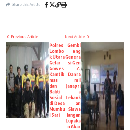
Share this Article
Previous Article
Next Article
Polres
Gembl
Lombo
eng
k Utara
Genera
Gelar
si Gen
Gowes
Z,
Kamtib
Danra
mas
mil
dan
Janapri
Bakti
a
Sosial
Tekank
di Desa
an
Mumbu
Siswa
l Sari
Jangan
Lupaka
n Akar