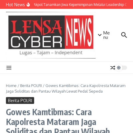
Lewati ke konten
Hot News
Taruna Akpol Tanamkan Jiwa Kepemimpinan Melalui Leadership Camp
Me
nu
Home
/
Berita POLRI
/
Gowes Kamtibmas: Cara Kapolresta Mataram
Jaga Soliditas dan Pantau Wilayah Lewat Pedal Sepeda
Berita POLRI
Gowes Kamtibmas: Cara
Kapolresta Mataram Jaga
Soliditas dan Pantau Wilayah