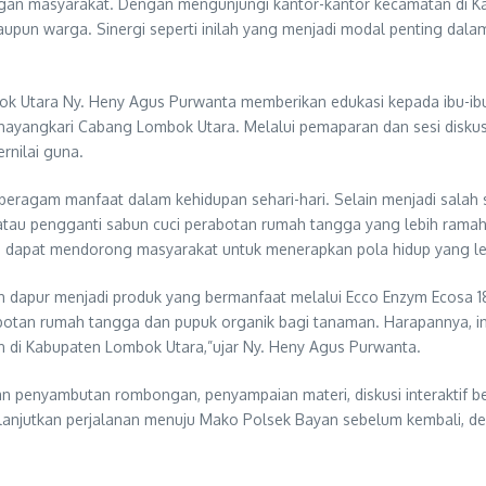
engan masyarakat. Dengan mengunjungi kantor-kantor kecamatan di K
pun warga. Sinergi seperti inilah yang menjadi modal penting dala
k Utara Ny. Heny Agus Purwanta memberikan edukasi kepada ibu-ib
hayangkari Cabang Lombok Utara. Melalui pemaparan dan sesi diskus
rnilai guna.
beragam manfaat dalam kehidupan sehari-hari. Selain menjadi salah
 atau pengganti sabun cuci perabotan rumah tangga yang lebih ramah 
dapat mendorong masyarakat untuk menerapkan pola hidup yang lebi
 dapur menjadi produk yang bermanfaat melalui Ecco Enzym Ecosa 1
abotan rumah tangga dan pupuk organik bagi tanaman. Harapannya, in
 di Kabupaten Lombok Utara,”ujar Ny. Heny Agus Purwanta.
 penyambutan rombongan, penyampaian materi, diskusi interaktif be
anjutkan perjalanan menuju Mako Polsek Bayan sebelum kembali, d