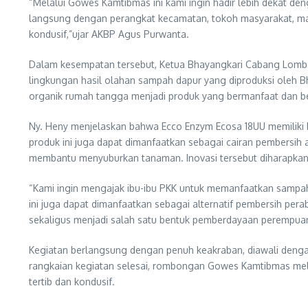
“Melalui Gowes Kamtibmas ini kami ingin hadir lebih dekat d
langsung dengan perangkat kecamatan, tokoh masyarakat, mau
kondusif,”ujar AKBP Agus Purwanta.
Dalam kesempatan tersebut, Ketua Bhayangkari Cabang Lombo
lingkungan hasil olahan sampah dapur yang diproduksi oleh B
organik rumah tangga menjadi produk yang bermanfaat dan be
Ny. Heny menjelaskan bahwa Ecco Enzym Ecosa 18UU memiliki 
produk ini juga dapat dimanfaatkan sebagai cairan pembersih
membantu menyuburkan tanaman. Inovasi tersebut diharapkan 
“Kami ingin mengajak ibu-ibu PKK untuk memanfaatkan sampah
ini juga dapat dimanfaatkan sebagai alternatif pembersih per
sekaligus menjadi salah satu bentuk pemberdayaan perempuan
Kegiatan berlangsung dengan penuh keakraban, diawali dengan
rangkaian kegiatan selesai, rombongan Gowes Kamtibmas mel
tertib dan kondusif.