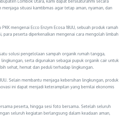
abupaten Lombok Utara, kami dapat bersilaturahmi secara
m menjaga situasi kamtibmas agar tetap aman, nyaman, dan
u PKK mengenai Ecco Enzym Ecosa 18UU, sebuah produk ramah
i, para peserta diperkenalkan mengenai cara mengolah limbah
 satu solusi pengelolaan sampah organik rumah tangga,
lingkungan, serta digunakan sebagai pupuk organik cair untuk
h sehat, hemat dan peduli terhadap lingkungan.
8UU. Selain membantu menjaga kebersihan lingkungan, produk
ovasi ini dapat menjadi keterampilan yang bernilai ekonomis
rsama peserta, hingga sesi foto bersama. Setelah seluruh
engan seluruh kegiatan berlangsung dalam keadaan aman,