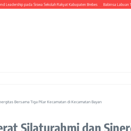
rship pada Siswa Sekolah Rakyat Kabupaten Brebes
Babinsa Labuan Tereng H
nergitas Bersama Tiga Pilar Kecamatan di Kecamatan Bayan
at Silaturahmi dan Siner