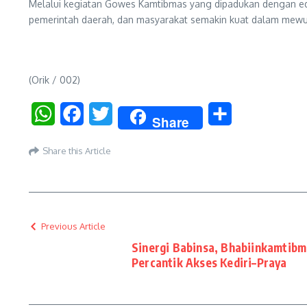
Melalui kegiatan Gowes Kamtibmas yang dipadukan dengan ed
pemerintah daerah, dan masyarakat semakin kuat dalam mewuj
(Orik / 002)
WhatsApp
Facebook
Twitter
Share
Share
Share this Article
Previous Article
Sinergi Babinsa, Bhabiinkamtib
Percantik Akses Kediri–Praya