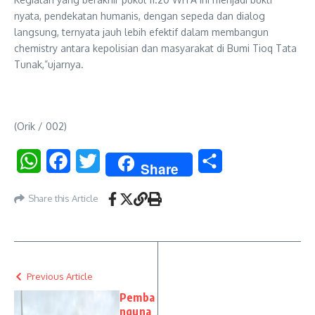
nyata, pendekatan humanis, dengan sepeda dan dialog
langsung, ternyata jauh lebih efektif dalam membangun
chemistry antara kepolisian dan masyarakat di Bumi Tioq Tata
Tunak,”ujarnya.
(Orik / 002)
WhatsApp
Facebook
Twitter
Share
Share
Share this Article
Previous Article
Pemba
nguna