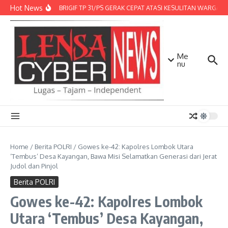
Lewati ke konten
Hot News
DENMA BRIGIF TP 31/PS GERAK CEPAT ATASI KESULITAN WARGA, D
Me
nu
Home
/
Berita POLRI
/
Gowes ke-42: Kapolres Lombok Utara
‘Tembus’ Desa Kayangan, Bawa Misi Selamatkan Generasi dari Jerat
Judol dan Pinjol
Berita POLRI
Gowes ke-42: Kapolres Lombok
Utara ‘Tembus’ Desa Kayangan,