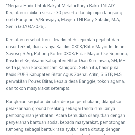
“Negara Hadir Untuk Rakyat Melalui Karya Bakti TNI-AD”.
Kegiatan ini diikuti sekitar 30 peserta dan dipimpin langsung
oleh Pangdam V/Brawijaya, Mayjen TNI Rudy Saladin, M.A,
Senin (30/03/2026).
Kegiatan tersebut turut dihadiri oleh sejumlah pejabat dan
unsur terkait, diantaranya Kasdim 0808/Blitar Mayor Inf Imam
Suyoso, S.Ag, Pabung Kodim 0808/Blitar Mayor Cke Supriono,
Kasi Intel Kejaksaan Kabupaten Blitar Dian Kurniawan, SH, MH,
serta jajaran Forkopimcam Kanigoro. Selain itu, hadir pula
Kadis PUPR Kabupaten Blitar Agus Zaenal Arifin, S.STP, M.Si,
perwakilan Polres Blitar, kepala desa Banggle, tokoh agama,
dan tokoh masyarakat setempat.
Rangkaian kegiatan dimulai dengan pembukaan, dilanjutkan
pelaksanaan ground breaking sebagai tanda dimulainya
pembangunan jembatan. Acara kemudian dilanjutkan dengan
penyerahan bantuan sosial kepada masyarakat, pemotongan
tumpeng sebagai bentuk rasa syukur, serta ditutup dengan