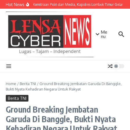
Lewati ke konten
Hot News
Perkuat Kemitraan Polri dan Media, Kapolres Lombok Timur Gelar Si
Me
nu
Home
/
Berita TNI
/
Ground Breaking Jembatan Garuda Di Banggle,
Bukti Nyata Kehadiran Negara Untuk Rakyat
Berita TNI
Ground Breaking Jembatan
Garuda Di Banggle, Bukti Nyata
Kehadiran Negara Untuk Rakyat