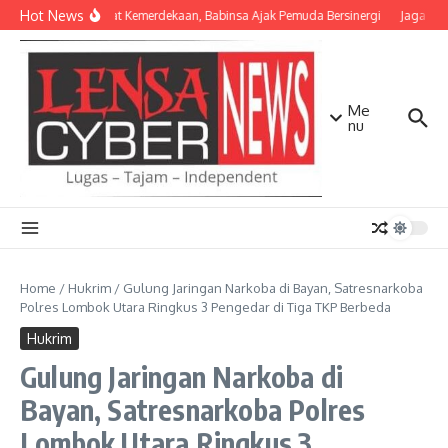
Lewati ke konten
Hot News
Semangat Kemerdekaan, Babinsa Ajak Pemuda Bersinergi
Jaga Mata
Me
nu
Home
/
Hukrim
/
Gulung Jaringan Narkoba di Bayan, Satresnarkoba
Polres Lombok Utara Ringkus 3 Pengedar di Tiga TKP Berbeda
Hukrim
Gulung Jaringan Narkoba di
Bayan, Satresnarkoba Polres
Lombok Utara Ringkus 3