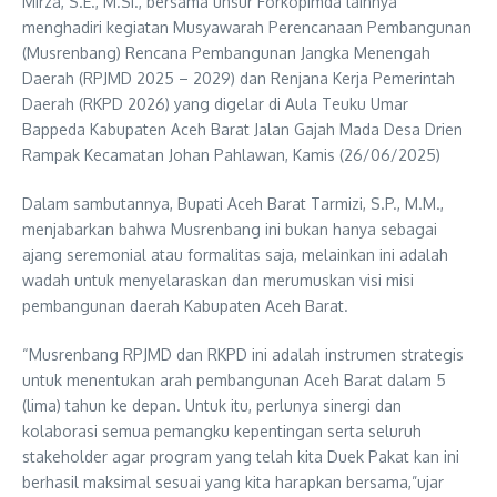
Mirza, S.E., M.Si., bersama unsur Forkopimda lainnya
menghadiri kegiatan Musyawarah Perencanaan Pembangunan
(Musrenbang) Rencana Pembangunan Jangka Menengah
Daerah (RPJMD 2025 – 2029) dan Renjana Kerja Pemerintah
Daerah (RKPD 2026) yang digelar di Aula Teuku Umar
Bappeda Kabupaten Aceh Barat Jalan Gajah Mada Desa Drien
Rampak Kecamatan Johan Pahlawan, Kamis (26/06/2025)
Dalam sambutannya, Bupati Aceh Barat Tarmizi, S.P., M.M.,
menjabarkan bahwa Musrenbang ini bukan hanya sebagai
ajang seremonial atau formalitas saja, melainkan ini adalah
wadah untuk menyelaraskan dan merumuskan visi misi
pembangunan daerah Kabupaten Aceh Barat.
“Musrenbang RPJMD dan RKPD ini adalah instrumen strategis
untuk menentukan arah pembangunan Aceh Barat dalam 5
(lima) tahun ke depan. Untuk itu, perlunya sinergi dan
kolaborasi semua pemangku kepentingan serta seluruh
stakeholder agar program yang telah kita Duek Pakat kan ini
berhasil maksimal sesuai yang kita harapkan bersama,”ujar