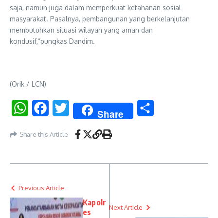
saja, namun juga dalam memperkuat ketahanan sosial
masyarakat. Pasalnya, pembangunan yang berkelanjutan
membutuhkan situasi wilayah yang aman dan
kondusif,”pungkas Dandim.
(Orik / LCN)
WhatsApp
Facebook
Twitter
Share
Share
Share this Article
Previous Article
Kapolr
Next Article
es