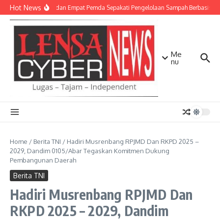
Lewati ke konten
Hot News
TNI AD dan Empat Pemda Sepakati Pengelolaan Sampah Berbasis Tek
Me
nu
Home
/
Berita TNI
/
Hadiri Musrenbang RPJMD Dan RKPD 2025 –
2029, Dandim 0105/Abar Tegaskan Komitmen Dukung
Pembangunan Daerah
Berita TNI
Hadiri Musrenbang RPJMD Dan
RKPD 2025 – 2029, Dandim