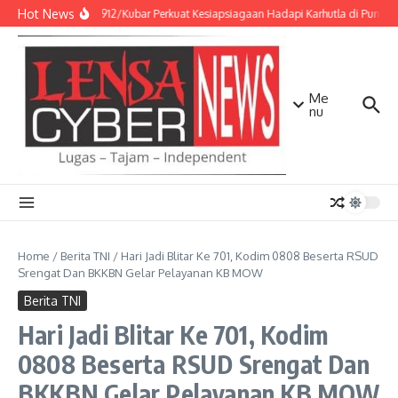
Lewati ke konten
Hot News
Kodim 0912/Kubar Perkuat Kesiapsiagaan Hadapi Karhutla di Punca
Me
nu
Home
/
Berita TNI
/
Hari Jadi Blitar Ke 701, Kodim 0808 Beserta RSUD
Srengat Dan BKKBN Gelar Pelayanan KB MOW
Berita TNI
Hari Jadi Blitar Ke 701, Kodim
0808 Beserta RSUD Srengat Dan
BKKBN Gelar Pelayanan KB MOW