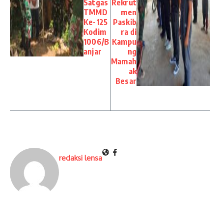
Satgas
Rekrut
TMMD
men
Ke-125
Paskib
Kodim
ra di
1006/B
Kampu
anjar
ng
Mamah
ak
Besar
redaksi lensa