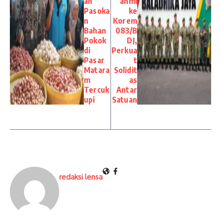
an
ahmi
Pasoka
ke
n
Korem
Bahan
083/B
Pokok
DJ,
di
Perkua
Pasar
t
Matara
Solidit
m
as
Tercuk
Antar
upi
Satuan
redaksi lensa