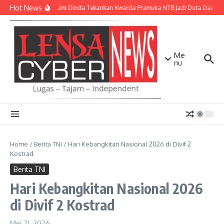
Lewati ke konten
Hot News
Wagub Umi Dinda Tekankan Kwarda Pramuka NTB Jadi Duta Daerah di
Me
nu
Home
/
Berita TNI
/
Hari Kebangkitan Nasional 2026 di Divif 2
Kostrad
Berita TNI
Hari Kebangkitan Nasional 2026
di Divif 2 Kostrad
Mei 21, 2026