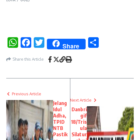
WhatsApp
Facebook
Twitter
Share
Share
Share this Article
Previous Article
Next Article
Jelang
Idul
Danbri
Adha,
gif
TPID
18/Tris
NTB
ula
Pastik
Silatur