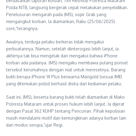
berdasarkan laporan korban, Tim Resmob Polresta Mataram
Polda NTB, langsung bergerak cepat melakukan penyelidikan.
Penelusuran mengarah pada (MS), sopir Grab yang
mengangkut korban. Ia diamankan, Rabu (25/06/2025)
sore,”terangnya.
Awalnya, terduga pelaku berkeras tidak mengakui
perbuatannya. Namun, setelah diinterogasi lebih lanjut, ia
akhirnya tak bisa mengelak dan mengakui bahwa iPhone
korban ada padanya. (MS) mengaku membawa pulang ponsel
tersebut kerumahnya dengan niat untuk meresetnya. Barang
bukti berupa iPhone 14 Plus berwarna Marigold (sesuai IMEI
yang ditemukan polisi) berhasil disita dari kediaman pelaku.
Saat ini, (MS), beserta barang bukti telah diamankan di Mako
Polresta Mataram untuk proses hukum lebih lanjut. Ia dijerat
dengan Pasal 362 KUHP tentang Pencurian. Pihak kepolisian
masih mendalami motif dan kemungkinan adanya korban lain
dari modus serupa,”ujar Regi.