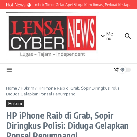
Lewati ke konten
Hot News
Polres Lombok Timur Gelar Apel Siaga Kamtibmas, Perkuat Kesiapan 
Me
nu
Home
/
Hukrim
/
HP iPhone Raib di Grab, Sopir Diringkus Polisi:
Diduga Gelapkan Ponsel Penumpang!
Hukrim
HP iPhone Raib di Grab, Sopir
Diringkus Polisi: Diduga Gelapkan
Ponsel Penumpang!