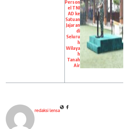
Person
el TNI
AD ke
Satuan
Jajaran
di
Seluru
h
Wilaya
h
Tanah
Air
redaksi lensa