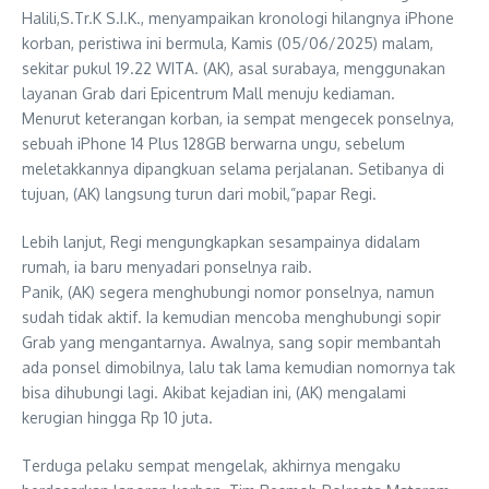
Halili,S.Tr.K S.I.K., menyampaikan kronologi hilangnya iPhone
korban, peristiwa ini bermula, Kamis (05/06/2025) malam,
sekitar pukul 19.22 WITA. (AK), asal surabaya, menggunakan
layanan Grab dari Epicentrum Mall menuju kediaman.
Menurut keterangan korban, ia sempat mengecek ponselnya,
sebuah iPhone 14 Plus 128GB berwarna ungu, sebelum
meletakkannya dipangkuan selama perjalanan. Setibanya di
tujuan, (AK) langsung turun dari mobil,”papar Regi.
Lebih lanjut, Regi mengungkapkan sesampainya didalam
rumah, ia baru menyadari ponselnya raib.
Panik, (AK) segera menghubungi nomor ponselnya, namun
sudah tidak aktif. Ia kemudian mencoba menghubungi sopir
Grab yang mengantarnya. Awalnya, sang sopir membantah
ada ponsel dimobilnya, lalu tak lama kemudian nomornya tak
bisa dihubungi lagi. Akibat kejadian ini, (AK) mengalami
kerugian hingga Rp 10 juta.
Terduga pelaku sempat mengelak, akhirnya mengaku