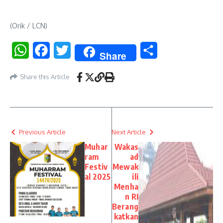
(Orik / LCN)
WhatsApp
Facebook
Twitter
Share
Share
Share this Article
Previous Article
Next Article
Muhar
Wakas
ram
ad
Festiv
Mewak
al 2025
ili
Menha
n RI
Berang
katkan